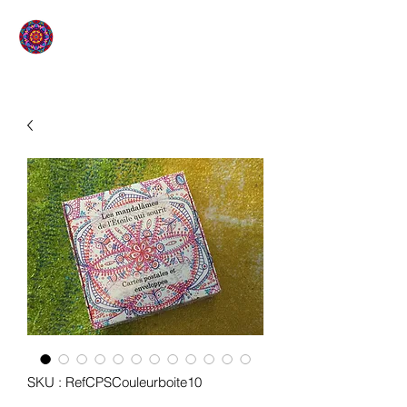
L'ÉTOILE QUI SOURIT
SKU : RefCPSCouleurboite10