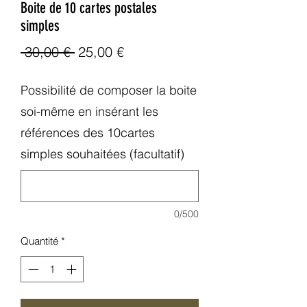
Boite de 10 cartes postales
simples
Prix
Prix
 30,00 € 
25,00 €
original
promotionnel
Possibilité de composer la boite
soi-même en insérant les
références des 10cartes
simples souhaitées (facultatif)
0/500
Quantité
*