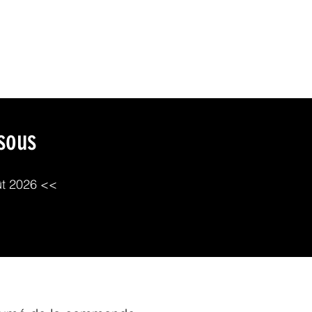
alâmes
Ateliers
Actualité
Contact
Boutique
ssous
ût 2026 <<