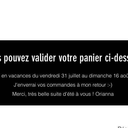
Qui suis-je?
Mand
 pouvez valider votre panier ci-de
 en vacances du vendredi 31 juillet au dimanche 16 ao
J'enverrai vos commandes à mon retour :-)
Merci, très belle suite d'été à vous ! Orianna