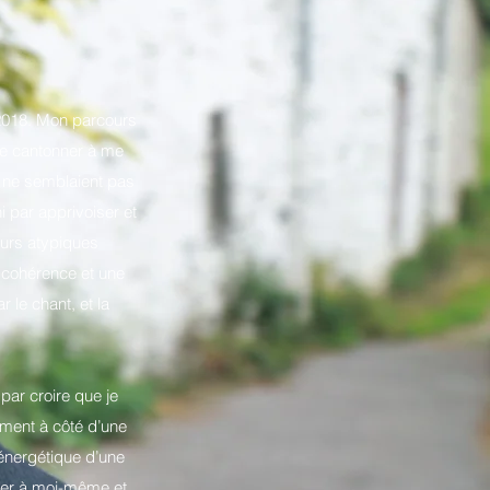
t 2018. Mon parcours
me cantonner à me
ls ne semblaient pas
i par apprivoiser et
urs atypiques
e cohérence et une
r le chant, et la
par croire que je
ément à côté d’une
 énergétique d’une
ecter à moi-même et