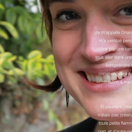
Je m’appelle Oriann
m’a semblé penda
définir par une car
tous aller dans une
comprendre m
commençaient à êt
direction à ma v
Et pourtant, j’é
n’étais pas créat
toute petite flam
part, et d’autre p