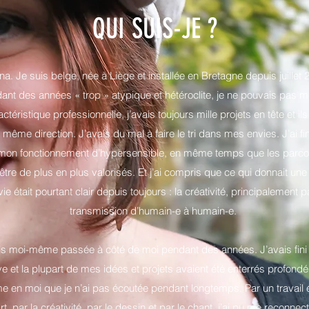
QUI SUIS-JE ?
a. Je suis belge, née à Liège et installée en Bretagne depuis juille
nt des années « trop » atypique et hétéroclite, je ne pouvais pas 
actéristique professionnelle, j’avais toujours mille projets en tête et i
 même direction. J’avais du mal à faire le tri dans mes envies. J’ai fin
on fonctionnement d’hypersensible, en même temps que les parco
re de plus en plus valorisés. Et j’ai compris que ce qui donnait un
ie était pourtant clair depuis toujours : la créativité, principalement pa
transmission d’humain-e à humain-e.
tais moi-même passée à côté de moi pendant des années. J’avais fini 
ive et la plupart de mes idées et projets avaient été enterrés profond
me en moi que je n’ai pas écoutée pendant longtemps. Par un travail
art, par la créativité, par le dessin et par le chant, j’ai pu me reconn