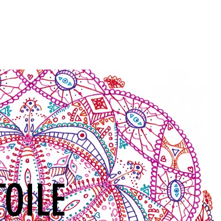
alâmes
Ateliers
Actualité
Contact
Boutique
TOILE