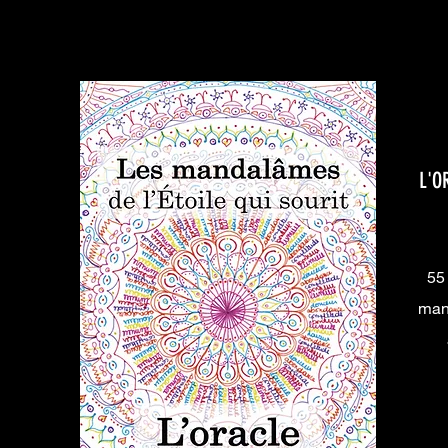
L'O
55 
man