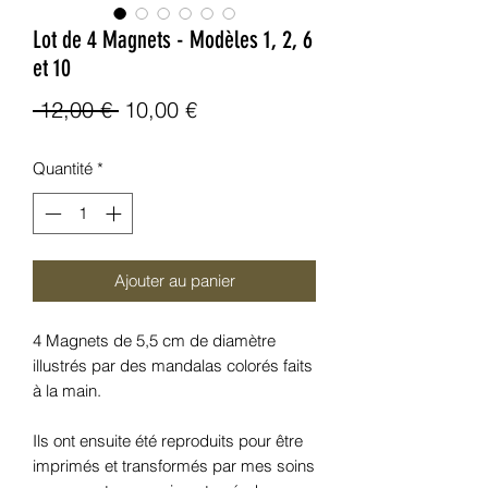
Lot de 4 Magnets - Modèles 1, 2, 6
et 10
Prix
Prix
 12,00 € 
10,00 €
original
promotionnel
Quantité
*
Ajouter au panier
4 Magnets de 5,5 cm de diamètre
illustrés par des mandalas colorés faits
à la main.
Ils ont ensuite été reproduits pour être
imprimés et transformés par mes soins