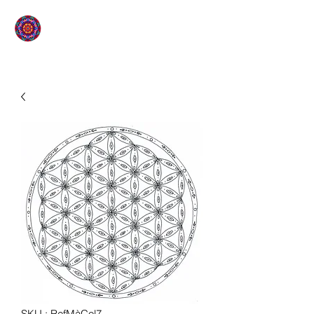
L'ÉTOILE QUI SOURIT
SKU : RefMàCol7