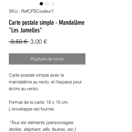
SKU : RefCPSCouleur7
Carte postale simple - Mandalâme
"Les Jumelles"
Prix
Prix
 3,50 € 
3,00 €
original
promotionnel
Rupture de stock
Carte postale simple avec le
mandalâme au recto, et l'espace pour
écrire au verso.
Format de la carte: 15 x 15 cm.
L'enveloppe est fournie.
*Tous les éléments (personnages,
étoiles, éléphant, elfe, feutres, etc.)