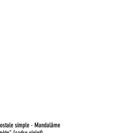
alâmes
Ateliers
Actualité
Contact
Boutique
postale simple - Mandalâme
nète" (cadre violet)