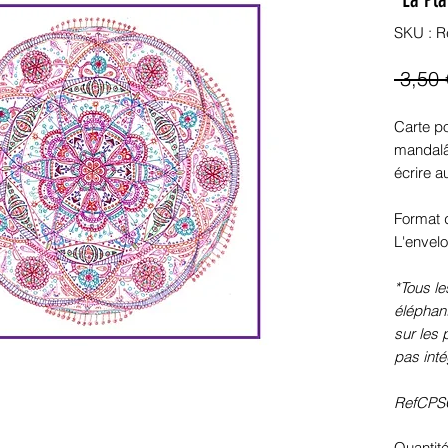
SKU : R
 3,50 
Carte po
mandalâ
écrire a
Format d
L'envelo
*Tous le
éléphant
sur les 
pas inté
RefCPS
Quantit