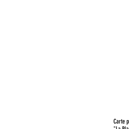
Qui suis-je?
Mand
Carte 
"La Pla