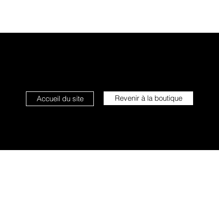
Revenir à la boutique
Accueil du site
L'étoile qui sourit
info@letoilequisourit.com