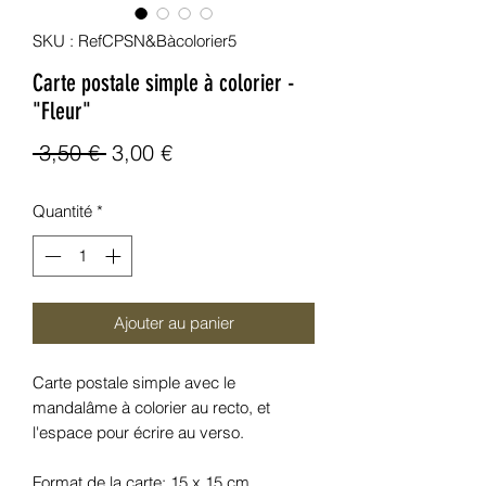
SKU : RefCPSN&Bàcolorier5
Carte postale simple à colorier -
"Fleur"
Prix
Prix
 3,50 € 
3,00 €
original
promotionnel
Quantité
*
Ajouter au panier
Carte postale simple avec le
mandalâme à colorier au recto, et
l'espace pour écrire au verso.
Format de la carte: 15 x 15 cm.