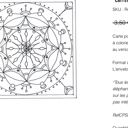
SKU : R
 3,50 
Carte p
à colori
au vers
Format d
L'envelo
*Tous le
éléphant
sur les 
pas inté
RefCPSN
Quantit