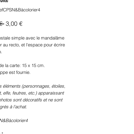
efCPSN&Bàcolorier4
Prix
Prix
€ 
3,00 €
original
promotionnel
ostale simple avec le mandalâme
er au recto, et l'espace pour écrire
o.
e la carte: 15 x 15 cm.
ppe est fournie.
s éléments (personnages, étoiles,
, elfe, feutres, etc.) apparaissant
photos sont décoratifs et ne sont
grés à l'achat.
&Bàcolorier4
é
*