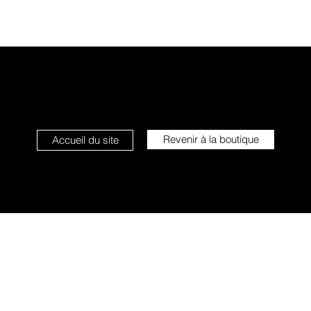
Revenir à la boutique
Accueil du site
L'étoile qui sourit
info@letoilequisourit.com