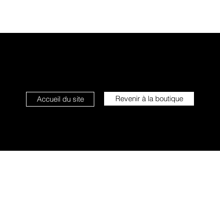
Revenir à la boutique
Accueil du site
L'étoile qui sourit
info@letoilequisourit.com