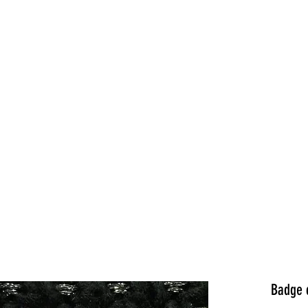
Qui suis-je?
Mand
Badge c