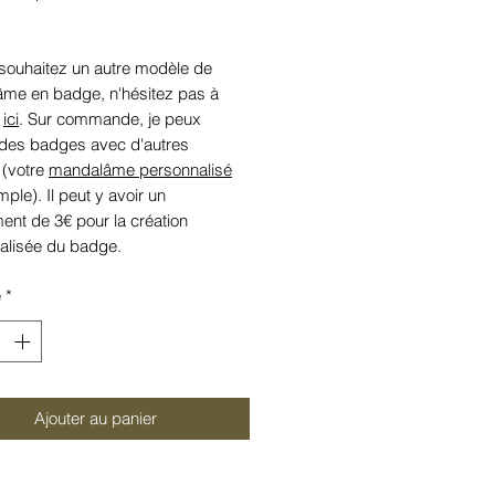
 souhaitez un autre modèle de
me en badge, n'hésitez pas à
e
ici
. Sur commande, je peux
r des badges avec d'autres
 (votre
mandalâme personnalisé
ple). Il peut y avoir un
ent de 3€ pour la création
alisée du badge.
é
*
Ajouter au panier