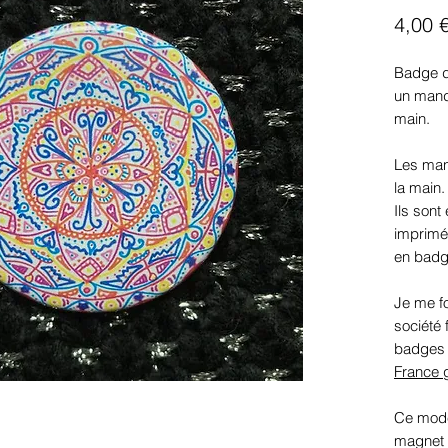
4,00 
Badge de
un manda
main.
Les man
la main.
Ils sont
imprimé
en badg
Je me f
société
badges b
France 
Ce modè
magnet 