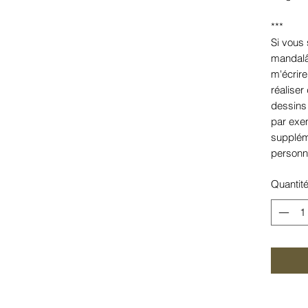
***
Si vous
mandalâ
m'écrir
réalise
dessins
par exem
supplém
personn
Quantit