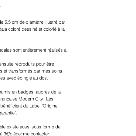
Prix
€
 5,5 cm de diamètre illustré par
la coloré dessiné et colorié à la
dalas sont entièrement réalisés à
 ensuite reproduits pour être
s et transformés par mes soins
es avec épingle au dos.
ournis en badges auprès de la
 française
Modern City
. Les
énéficient du Label "
Origine
garantie
".
le existe aussi sous forme de
à 3€/pièce:
me contacter
.