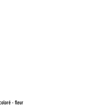
alâmes
Ateliers
Actualité
Contact
Boutique
oloré - fleur